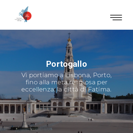
Portogallo
Germania
Svizzera
Vi portiamo a Lisbona, Porto,
Foresta Nera - Schwarzwald
Cascate del Reno,
un'uscita perfetta per tutte le
fino alla meta religiosa per
eccellenza: la città di Fatima.
famiglie.