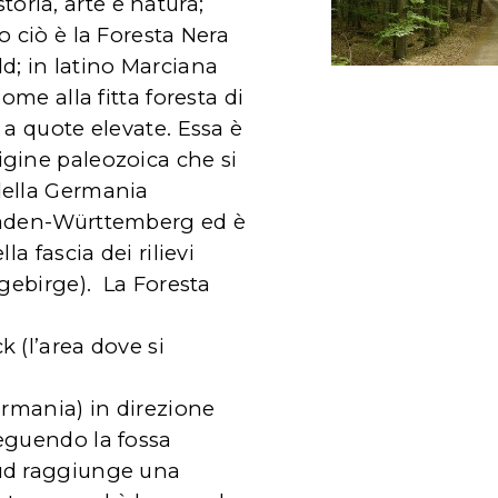
ria, arte e natura;
o ciò è la Foresta Nera
d; in latino Marciana
nome alla fitta foresta di
 a quote elevate. Essa è
gine paleozoica che si
della Germania
Baden-Württemberg ed è
la fascia dei rilievi
lgebirge). La Foresta
 (l’area dove si
ermania) in direzione
eguendo la fossa
ud raggiunge una