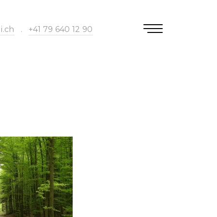
i.ch
.
+41 79 640 12 90