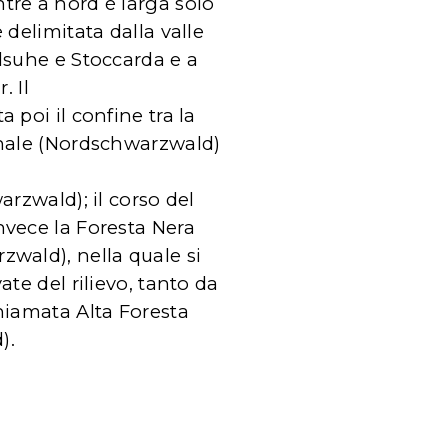
tre a nord è larga solo
 delimitata dalla valle
lsuhe e Stoccarda e a
. Il
 poi il confine tra la
onale (Nordschwarzwald)
arzwald); il corso del
vece la Foresta Nera
wald), nella quale si
ate del rilievo, tanto da
hiamata Alta Foresta
).