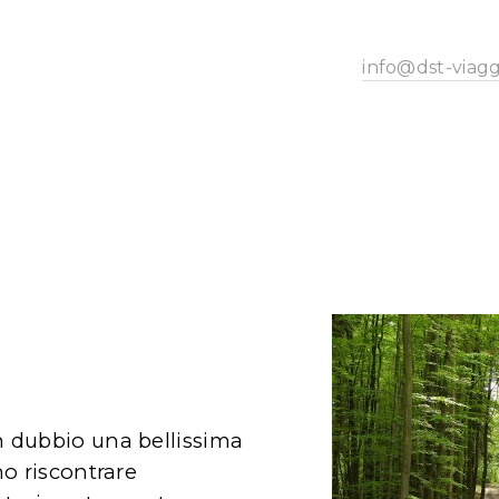
info@dst-viagg
 dubbio una bellissima
no riscontrare