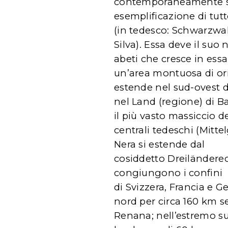
contemporaneamente sto
esemplificazione di tutt
(in tedesco: Schwarzwal
Silva). Essa deve il suo 
abeti che cresce in essa
un’area montuosa di ori
estende nel sud-ovest 
nel Land (regione) di 
il più vasto massiccio del
centrali tedeschi (Mitte
Nera si estende dal
cosiddetto Dreiländereck
congiungono i confini
di Svizzera, Francia e G
nord per circa 160 km s
Renana; nell’estremo s