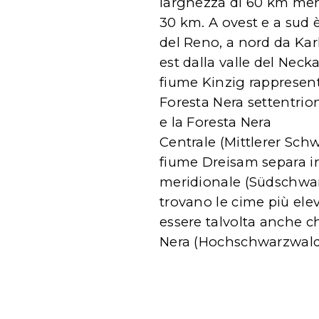
larghezza di 60 km men
30 km. A ovest e a sud è
del Reno, a nord da Kar
est dalla valle del Neckar
fiume Kinzig rappresenta
Foresta Nera settentri
e la Foresta Nera
Centrale (Mittlerer Schw
fiume Dreisam separa in
meridionale (Südschwarz
trovano le cime più elev
essere talvolta anche c
Nera (Hochschwarzwald