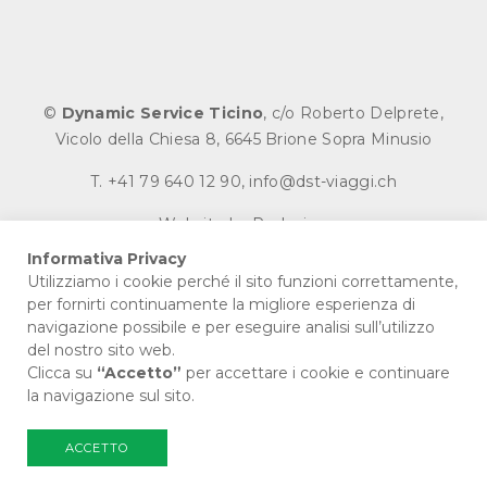
©
Dynamic Service Ticino
, c/o Roberto Delprete,
Vicolo della Chiesa 8, 6645 Brione Sopra Minusio
T.
+41 79 640 12 90
,
info@dst-viaggi.ch
Website by
Redesign
Informativa Privacy
Utilizziamo i cookie perché il sito funzioni correttamente,
per fornirti continuamente la migliore esperienza di
SEGUICI SU
navigazione possibile e per eseguire analisi sull’utilizzo
del nostro sito web.
Clicca su
“Accetto”
per accettare i cookie e continuare
la navigazione sul sito.
ACCETTO